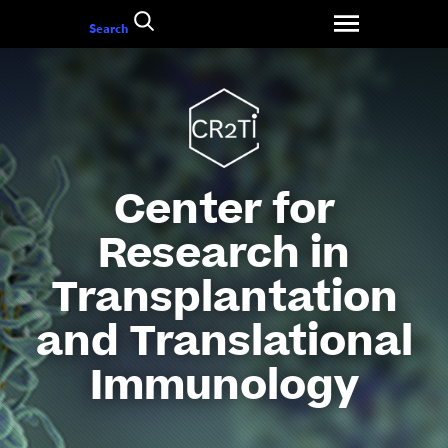
Aller
Search
au
contenu
Center for
Research in
Transplantation
and Translational
Immunology